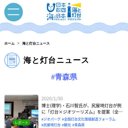
ホーム
海と灯台ニュース
海と灯台ニュース
#青森県
2020/1/30
博士(理学)・石川智氏が、尻屋埼灯台が例
に「灯台×ジオツーリズム」を提案（全国
灯台文化価値創造フォーラムより）
ジオパーク
全国灯台文化価値創造フォーラム
レポート
尻屋埼灯台
観光
青森県