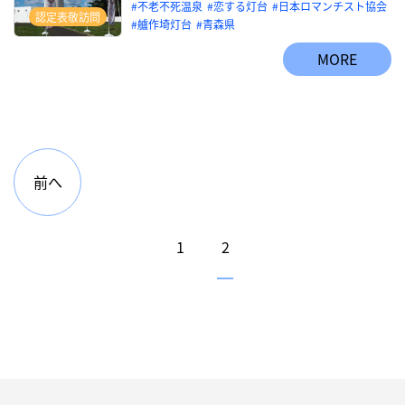
不老不死温泉
恋する灯台
日本ロマンチスト協会
認定表敬訪問
艫作埼灯台
青森県
MORE
前へ
1
2