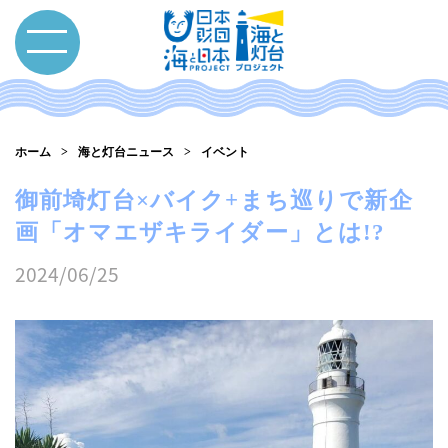
ホーム
海と灯台ニュース
イベント
御前埼灯台×バイク+まち巡りで新企
画「オマエザキライダー」とは!?
2024/06/25