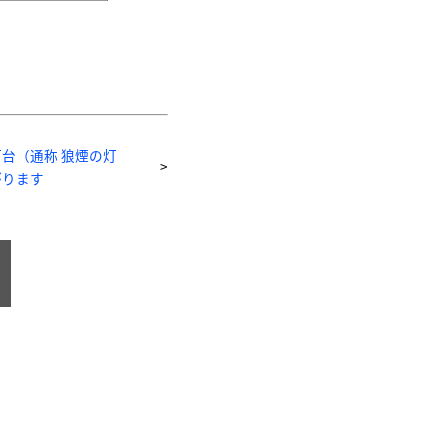
台（通称 狼煙の灯
がります