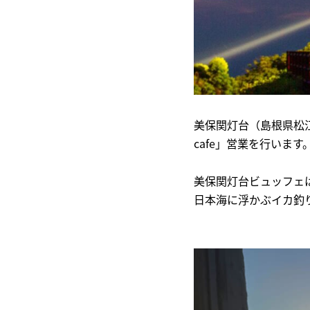
美保関灯台（島根県松
cafe」営業を行います
美保関灯台ビュッフェは通
日本海に浮かぶイカ釣