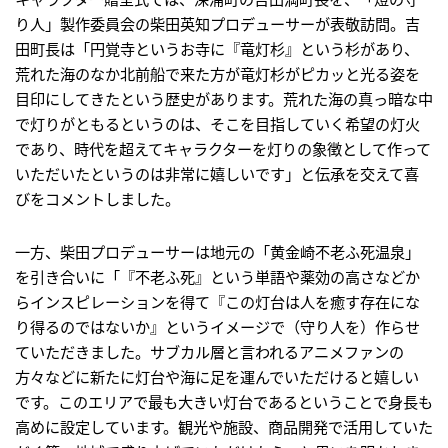
り人」製作委員会の柴田英知プロデューサーが表敬訪問。吉
田町長は「円覚寺というお寺に『竜灯杉』という杉があり、
荒れた海のなか北前船で来た方が竜灯杉がピカッと光る姿を
目印にしてきたという歴史があります。荒れた海の真っ暗な中
で灯りがともるというのは、そこを目指していく希望の灯火
であり、時代を超えてキャラクターを灯りの象徴として作って
いただいたというのは非常に嬉しいです」と伝承を交えて喜
びをコメントしました。
一方、柴田プロデューサーは地元の「黄金崎不老ふ死温泉」
を引き合いに「『不老ふ死』という単語や薬効の高さなどか
らインスピレーションを得て『この灯台は人を癒す存在にな
り得るのではないか』というイメージで（守り人を）作らせ
ていただきました。サブカル層と言われるアニメファンの
方々などに新たに灯台や海に足を運んでいただけると嬉しい
です。このエリアで最も大きい灯台であるということで身長も
高めに設定しています。観光や施設、商品開発で活用していた