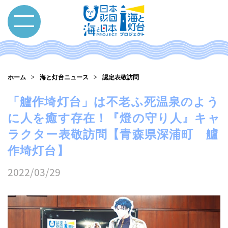
ホーム
海と灯台ニュース
認定表敬訪問
「艫作埼灯台」は不老ふ死温泉のよう
に人を癒す存在！『燈の守り人』キャ
ラクター表敬訪問【青森県深浦町 艫
作埼灯台】
2022/03/29