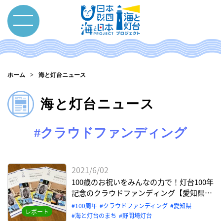
ホーム
海と灯台ニュース
海と灯台ニュース
#クラウドファンディング
2021/6/02
100歳のお祝いをみんなの力で！灯台100年
記念のクラウドファンディング【愛知県美
浜町 野間埼灯台】
100周年
クラウドファンディング
愛知県
レポート
海と灯台のまち
野間埼灯台