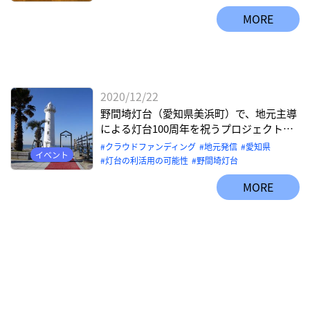
MORE
2020/12/22
野間埼灯台（愛知県美浜町）で、地元主導
による灯台100周年を祝うプロジェクトの
支援者を募集！
クラウドファンディング
地元発信
愛知県
イベント
灯台の利活用の可能性
野間埼灯台
MORE