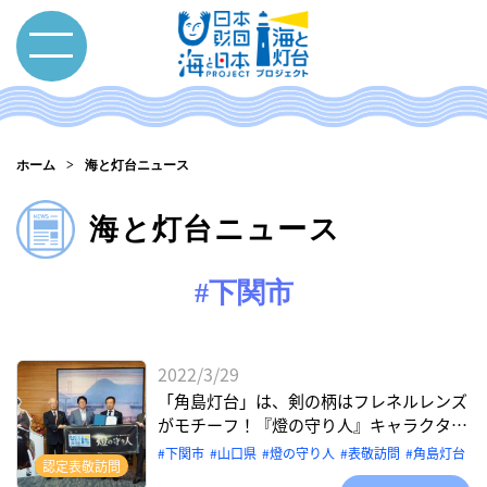
ホーム
海と灯台ニュース
海と灯台ニュース
#下関市
2022/3/29
「角島灯台」は、剣の柄はフレネルレンズ
がモチーフ！『燈の守り人』キャラクター
表敬訪問【山口県下関市 角島灯台】
下関市
山口県
燈の守り⼈
表敬訪問
角島灯台
認定表敬訪問