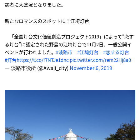
訪者に大盛況となりました。
新たなロマンスのスポットに！江埼灯台
「全国灯台文化価値創造プロジェクト2019」によって“恋す
る灯台”に認定された野島の江埼灯台で11月2日、一般公開イ
ベントが行われました。
#淡路市
#江埼灯台
#恋する灯台
#灯台
https://t.co/f7NTJe1dnc
pic.twitter.com/rem22Hj8a0
— 淡路市役所 (@Awaji_city)
November 6, 2019