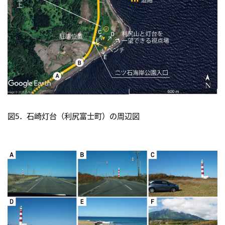
図5．石崎灯台（利尻富士町）の周辺図