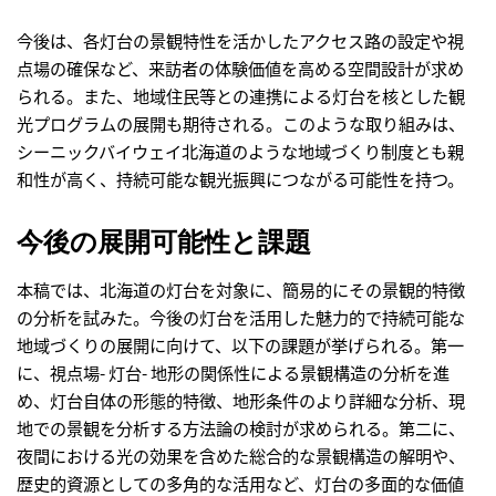
今後は、各灯台の景観特性を活かしたアクセス路の設定や視
点場の確保など、来訪者の体験価値を高める空間設計が求め
られる。また、地域住民等との連携による灯台を核とした観
光プログラムの展開も期待される。このような取り組みは、
シーニックバイウェイ北海道のような地域づくり制度とも親
和性が高く、持続可能な観光振興につながる可能性を持つ。
今後の展開可能性と課題
本稿では、北海道の灯台を対象に、簡易的にその景観的特徴
の分析を試みた。今後の灯台を活用した魅力的で持続可能な
地域づくりの展開に向けて、以下の課題が挙げられる。第一
に、視点場- 灯台- 地形の関係性による景観構造の分析を進
め、灯台自体の形態的特徴、地形条件のより詳細な分析、現
地での景観を分析する方法論の検討が求められる。第二に、
夜間における光の効果を含めた総合的な景観構造の解明や、
歴史的資源としての多角的な活用など、灯台の多面的な価値