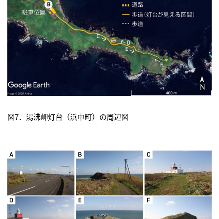
図7．湯沸岬灯台（浜中町）の周辺図