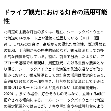
ドライブ観光における灯台の活用可能
性
北海道の主要な灯台の多くは、現在、シーニックバイウェイ
北海道の14のルート上や近傍に位置している（※1）（図
9）。これらの灯台は、高所からの優れた展望性、周辺景観と
の調和、明治期からの歴史的価値など、観光資源としての多
面的な価値を有している。特に、前章で分析したように、ア
プローチ過程での景観は、周遊観光における重要な要素とな
り得る。シーニックバイウェイ北海道の秀逸な道などの取り
組みにおいて、観光資源としての灯台の活用は限定的であり、
宗谷岬灯台などの一部を除き、灯台を観光資源として明確に
位置づけたルートはほとんど見られない（北海道開発局、
2020）。多くの場合、灯台そのものではなく、立地する岬が
紹介される傾向にある。一方、シーニックバイウェイ北海道
の指定範囲外ではあるが、チキウ岬灯台や神威岬灯台のよう