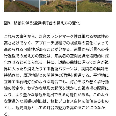
図8．移動に伴う湯沸岬灯台の見え方の変化
これらの事例から、灯台のランドマーク性は単なる視認性の
高さだけでなく、アプローチ過程での視点場の変化によって
高められる可能性があることが分かる。遠景から近景への移
行過程での見え方の変化は、来訪者の空間認識を段階的に深
化させると考えられる。特に、道路の曲線に沿って灯台が視
界に入ったり消えたりする視認パターンは、訪問者の興味を
持続させ、周辺地形との関係性の理解を促進する。平坦地に
立地する石崎灯台のような場合でも、灯台を取り巻く歩行動
線の設定や、わずかな地形の起伏を活かした視点場の配置に
より、より豊かな景観を創出できる可能性がある。このよう
な漸進的な景観の創出は、移動プロセス自体を価値あるもの
とし、観光資源としての灯台の魅力を高めることにつなが
る。