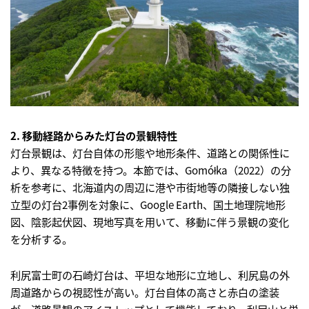
2. 移動経路からみた灯台の景観特性
灯台景観は、灯台自体の形態や地形条件、道路との関係性に
より、異なる特徴を持つ。本節では、Gomółka（2022）の分
析を参考に、北海道内の周辺に港や市街地等の隣接しない独
立型の灯台2事例を対象に、Google Earth、国土地理院地形
図、陰影起伏図、現地写真を用いて、移動に伴う景観の変化
を分析する。
利尻富士町の石崎灯台は、平坦な地形に立地し、利尻島の外
周道路からの視認性が高い。灯台自体の高さと赤白の塗装
が、道路景観のアイストップとして機能しており、利尻山と単