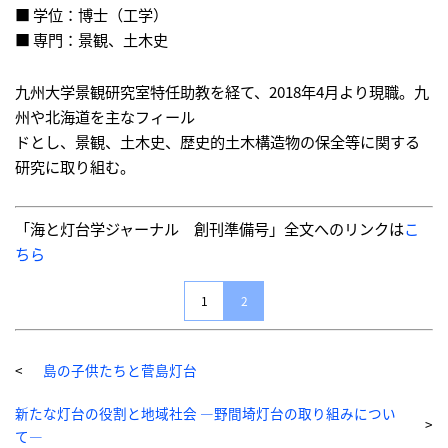
■ 学位：博士（工学）
■ 専門：景観、土木史
九州大学景観研究室特任助教を経て、2018年4月より現職。九
州や北海道を主なフィール
ドとし、景観、土木史、歴史的土木構造物の保全等に関する
研究に取り組む。
「海と灯台学ジャーナル 創刊準備号」全文へのリンクは
こ
ちら
1
2
島の子供たちと菅島灯台
新たな灯台の役割と地域社会 ―野間埼灯台の取り組みについ
て―