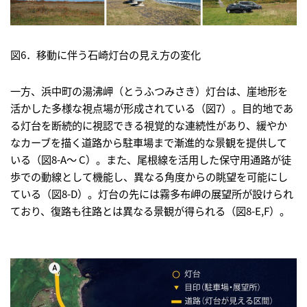
図6．移動に伴う石崎灯台の見え方の変化
一方、浜中町の湯沸岬（とうふつみさき）灯台は、崖地形を
活かした多様な視点場が形成されている（図7）。目的地であ
る灯台を断続的に視認できる視覚的な連続性があり、緩やか
なカーブを描く道路から駐車場まで漸進的な景観を提供して
いる（図8-A～ C）。また、尾根線を活用した保守用通路が徒
歩での動線として機能し、異なる角度からの眺望を可能にし
ている（図8-D）。灯台の先には霧多布岬の展望所が設けられ
ており、復路も往路とは異なる景観が得られる（図8-E,F）。