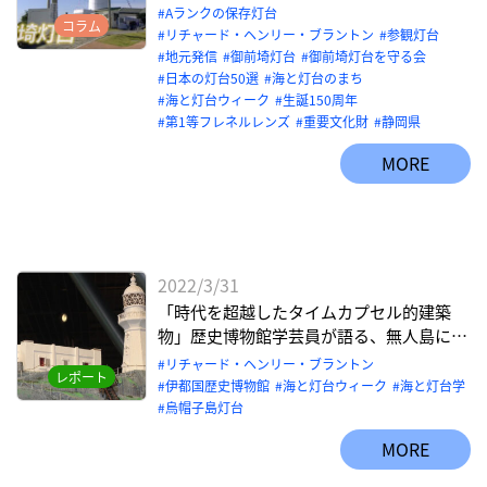
埼灯台】
Aランクの保存灯台
コラム
リチャード・ヘンリー・ブラントン
参観灯台
地元発信
御前埼灯台
御前埼灯台を守る会
日本の灯台50選
海と灯台のまち
海と灯台ウィーク
生誕150周年
第1等フレネルレンズ
重要文化財
静岡県
MORE
2022/3/31
「時代を超越したタイムカプセル的建築
物」歴史博物館学芸員が語る、無人島に建
つ灯台の“海と灯台学”的な意義
リチャード・ヘンリー・ブラントン
レポート
伊都国歴史博物館
海と灯台ウィーク
海と灯台学
烏帽子島灯台
MORE