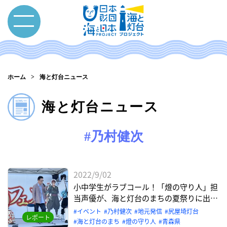
ホーム
海と灯台ニュース
海と灯台ニュース
#乃村健次
2022/9/02
小中学生がラブコール！「燈の守り人」担
当声優が、海と灯台のまちの夏祭りに出演
【青森県東通村 尻屋埼灯台】
イベント
乃村健次
地元発信
尻屋埼灯台
レポート
海と灯台のまち
燈の守り⼈
青森県