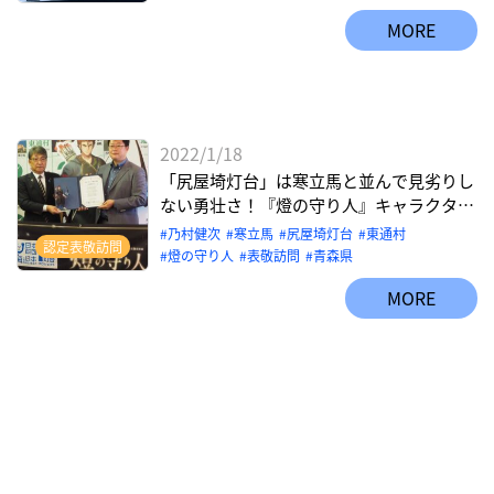
MORE
2022/1/18
「尻屋埼灯台」は寒立馬と並んで見劣りし
ない勇壮さ！『燈の守り人』キャラクター
表敬訪問【青森県東通村 尻屋埼灯台】
乃村健次
寒立馬
尻屋埼灯台
東通村
認定表敬訪問
燈の守り⼈
表敬訪問
青森県
MORE