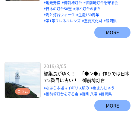
地元発信
御前埼灯台
御前埼灯台を守る会
日本の灯台50選
海と灯台のまち
海と灯台ウィーク
生誕150周年
第1等フレネルレンズ
重要文化財
静岡県
MORE
2019/8/05
編集長がゆく！ 「●ン●」作りでは日本
で2番目に古い！ 御前埼灯台
なぶら市場
イギリス積み
亀まんじゅう
コラム
御前埼灯台を守る会
珈琲 八潮
静岡県
MORE