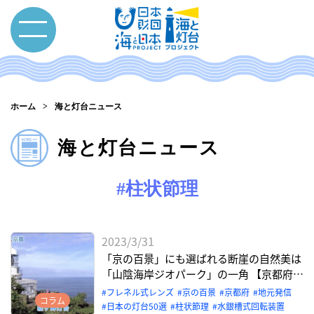
ホーム
海と灯台ニュース
海と灯台ニュース
#柱状節理
2023/3/31
「京の百景」にも選ばれる断崖の自然美は
「山陰海岸ジオパーク」の一角 【京都府京
丹後市 経ヶ岬灯台】
フレネル式レンズ
京の百景
京都府
地元発信
コラム
日本の灯台50選
柱状節理
水銀槽式回転装置