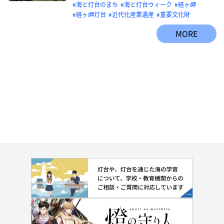
海と灯台のまち
海と灯台ウィーク
経ヶ岬
経ヶ岬灯台
近代化産業遺産
重要文化財
MORE