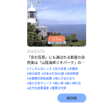
コラム
2023/3/31
「京の百景」にも選ばれる断崖の自
然美は「山陰海岸ジオパーク」の一
角 【京都府京丹後市 経ヶ岬灯台】
フレネル式レンズ
京の百景
京都府
地元発信
日本の灯台50選
柱状節理
水銀槽式回転装置
海と灯台のまち
海と灯台ウィーク
経ヶ岬
経ヶ岬灯台
近代化産業遺産
重要文化財
MORE