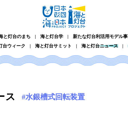
海と灯台のまち
海と灯台学
新たな灯台利活用モデル事
灯台ウィーク
海と灯台サミット
海と灯台ニュース
ース
#水銀槽式回転装置