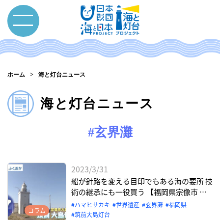
ホーム
海と灯台ニュース
海と灯台ニュース
#玄界灘
2023/3/31
船が針路を変える目印でもある海の要所 技
術の継承にも一役買う 【福岡県宗像市 筑
前大島灯台】
ハマヒサカキ
世界遺産
玄界灘
福岡県
コラム
筑前大島灯台