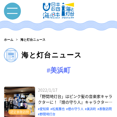
ホーム
海と灯台ニュース
海と灯台ニュース
#美浜町
2022/1/17
「野間埼灯台」はピンク髪の音楽家キャラ
クターに！『燈の守り人』キャラクター表
敬訪問【愛知県美浜町 野間埼灯台】
愛知県
松風雅也
燈の守り⼈
美浜町
表敬訪問
認定表敬訪問
野間埼灯台