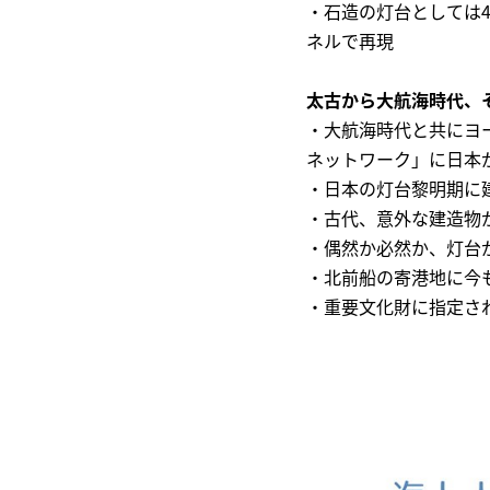
・石造の灯台としては4
ネルで再現
太古から大航海時代、
・大航海時代と共にヨ
ネットワーク」に日本
・日本の灯台黎明期に
・古代、意外な建造物が
・偶然か必然か、灯台
・北前船の寄港地に今
・重要文化財に指定され