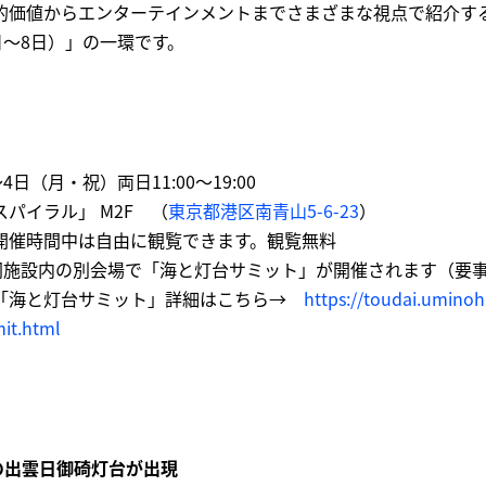
的価値からエンターテインメントまでさまざまな視点で紹介す
日～8日）」の一環です。
日（月・祝）両日11:00～19:00
パイラル」 M2F （
東京都港区南青山5-6-23
）
開催時間中は自由に観覧できます。観覧無料
、同施設内の別会場で「海と灯台サミット」が開催されます（要
「海と灯台サミット」詳細はこちら→
https://toudai.uminohi
it.html
ズの出雲日御碕灯台が出現