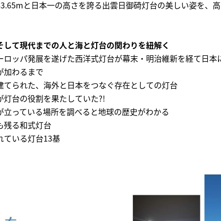
3.65mと日本一の高さを誇る出雲日御碕灯台の美しい姿を、高
そして現代までの人と海と灯台の関わりを紐解く
ーロッパ発展を遂げた西洋式灯台が幕末・明治維新を経て日本
が加わるまで
建てられた、海外と日本をつなぐ存在としての灯台
灯台の役割を果たしていた?!
が立っている場所を調べると地球の歴史がわかる
も残る和式灯台
ている灯台13基