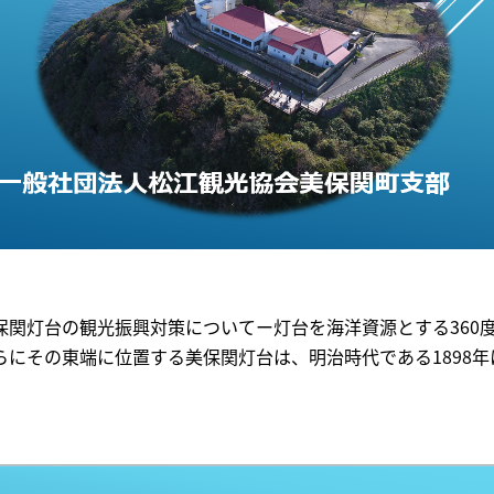
保関灯台の観光振興対策についてー灯台を海洋資源とする360
らにその東端に位置する美保関灯台は、明治時代である1898