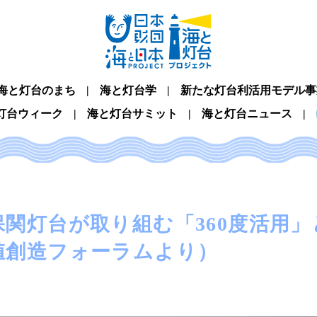
海と灯台のまち
海と灯台学
新たな灯台利活用モデル事
灯台ウィーク
海と灯台サミット
海と灯台ニュース
保関灯台が取り組む「360度活用
値創造フォーラムより）