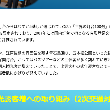
灯台からはわずか5基しか選ばれていない「世界の灯台100選
も認定されており、2007年には国内灯台で初となる有形登録
く評価されています。
や、江戸後期の雰囲気を残す青石畳通り、五本松公園といった
保関灯台。かつてはバスツアーなどの団体客が多く訪れてにぎ
個人観光客が増えていったことで、出雲大社の式年遷宮などで
場者数にかげりが見えていました。