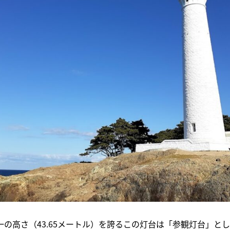
の高さ（43.65メートル）を誇るこの灯台は「参観灯台」と