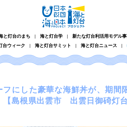
海と灯台のまち
海と灯台学
新たな灯台利活用モデル事
灯台ウィーク
海と灯台サミット
海と灯台ニュース
ーフにした豪華な海鮮丼が、期間
！【島根県出雲市 出雲日御碕灯