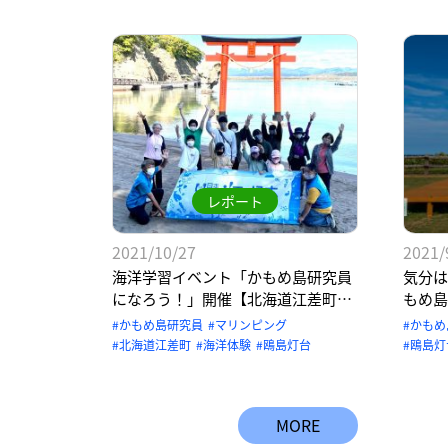
レポート
2021/10/27
2021/
海洋学習イベント「かもめ島研究員
気分
になろう！」開催【北海道江差町
もめ
鴎島灯台】
町 
かもめ島研究員
マリンピング
かもめ
北海道江差町
海洋体験
鴎島灯台
鴎島灯
MORE