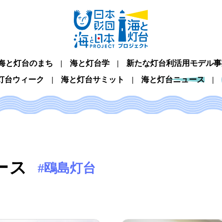
海と灯台のまち
海と灯台学
新たな灯台利活用モデル事
灯台ウィーク
海と灯台サミット
海と灯台ニュース
ース
#鴎島灯台