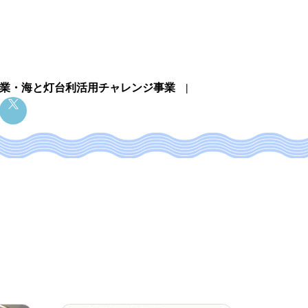
業・
海と灯台利活用チャレンジ事業