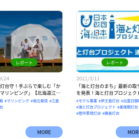
レポート
レポート
9/24
2021/3/11
は灯台守！手ぶらで楽しむ「か
「海と灯台のまち」最新の取
島マリンピング」【北海道江差
を発表！海と灯台プロジェク
鴎島灯台】
会合2020（中編）
島
マリンピング
地元発信
江差
モデル事業
伊王島灯台
出雲日御
台
海と灯台プロジェクト
美保関灯台
陸中黒埼灯台
鴎島灯台
MORE
MOR