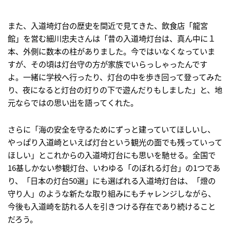
また、入道埼灯台の歴史を間近で見てきた、飲食店「龍宮
館」を営む細川忠夫さんは「昔の入道埼灯台は、真ん中に１
本、外側に数本の柱がありました。今ではいなくなっていま
すが、その頃は灯台守の方が家族でいらっしゃったんです
よ。一緒に学校へ行ったり、灯台の中を歩き回って登ってみた
り、夜になると灯台の灯りの下で遊んだりもしました」と、地
元ならではの思い出を語ってくれた。
さらに「海の安全を守るためにずっと建っていてほしいし、
やっぱり入道崎といえば灯台という観光の面でも残っていって
ほしい」とこれからの入道埼灯台にも思いを馳せる。全国で
16基しかない参観灯台、いわゆる「のぼれる灯台」の1つであ
り、「日本の灯台50選」にも選ばれる入道埼灯台は、「燈の
守り人」のような新たな取り組みにもチャレンジしながら、
今後も入道崎を訪れる人を引きつける存在であり続けること
だろう。