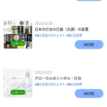
2025/5/28
日本の灯台の灯器（光源）の変遷
海と灯台プロジェクト
海と灯台学
レポート
MORE
2025/5/27
グローカルのシンボル・灯台
海と灯台プロジェクト
海と灯台学
レポート
MORE