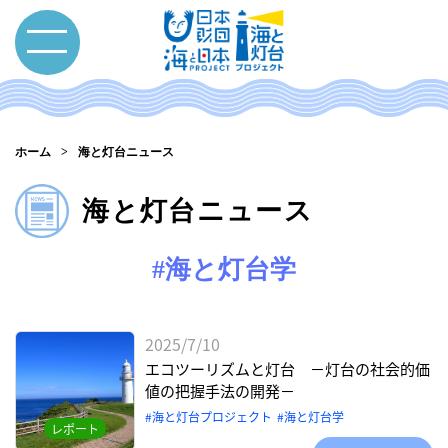
ホーム
海と灯台ニュース
海と灯台ニュース
#海と灯台学
2025/7/10
エコツーリズムと灯台 －灯台の社会的価
値の把握手法の開発－
海と灯台プロジェクト
海と灯台学
レポート