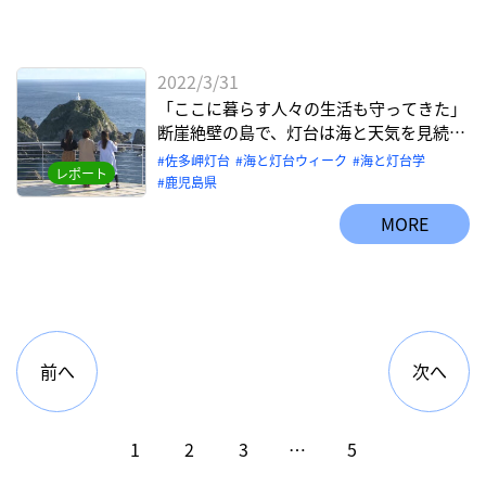
2022/3/31
「ここに暮らす人々の生活も守ってきた」
断崖絶壁の島で、灯台は海と天気を見続け
た【鹿児島県南大隅町 佐多岬灯台】
佐多岬灯台
海と灯台ウィーク
海と灯台学
レポート
鹿児島県
MORE
前へ
次へ
1
2
3
…
5