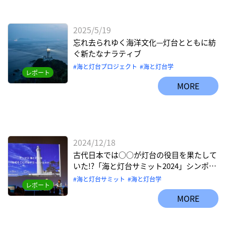
2025/5/19
忘れ去られゆく海洋文化—灯台とともに紡
ぐ新たなナラティブ
海と灯台プロジェクト
海と灯台学
レポート
MORE
2024/12/18
古代日本では○○が灯台の役目を果たして
いた!?「海と灯台サミット2024」シンポジ
ウム「海と灯台学」レポート
海と灯台サミット
海と灯台学
レポート
MORE