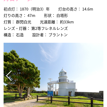
初点灯： 1870（明治3）年
灯台の高さ： 14.6m
灯りの高さ： 47m
形状： 白塔形
灯質： 群閃白光
光達距離： 約33km
レンズ・灯器： 第2等フレネルレンズ
構造： 石造
設計者： ブラントン