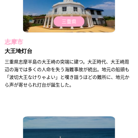
三重県
志摩市
大王埼灯台
三重県志摩半島の大王崎の突端に建つ。大正時代、大王崎周
辺の海では多くの人命を失う海難事故が続出。地元の船頭も
「波切大王なけりゃよい」と嘆き謡うほどの難所に、地元か
ら声が寄せられ灯台が誕生した。