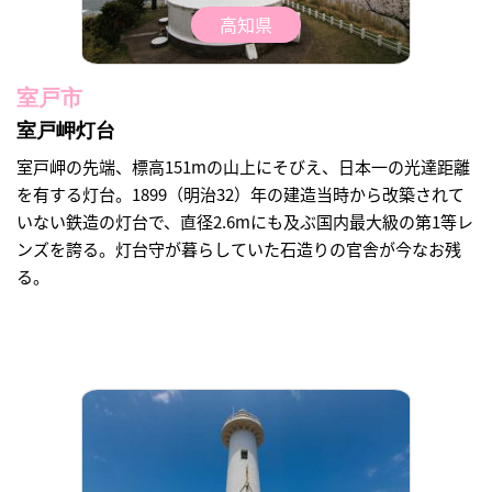
高知県
室戸市
室戸岬灯台
室戸岬の先端、標高151mの山上にそびえ、日本一の光達距離
を有する灯台。1899（明治32）年の建造当時から改築されて
いない鉄造の灯台で、直径2.6mにも及ぶ国内最大級の第1等レ
ンズを誇る。灯台守が暮らしていた石造りの官舎が今なお残
る。