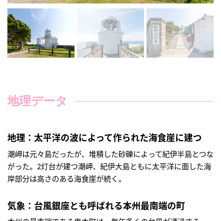
地理データ
地理：太平洋の波によって作られた海食崖に建つ
潮岬は元々島だったが、堆積した砂礫によって紀伊半島とつな
がった。2灯台が建つ潮岬、紀伊大島ともに太平洋に面した海
岸部分は高さのある海食崖が続く。
気象：台風銀座とも呼ばれる本州最南端の町