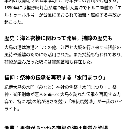
本州の最南端である串本町は、毎年多くの台風が通過する。
1890年には樫野崎灯台が建つ紀伊大島沖でトルコ軍艦の「エ
ルトゥールル号」が台風にあおられて遭難・座礁する事故が
起こった。
歴史：海と密接に関わって発展。捕鯨の歴史も
大島の港は漁港としての他、江戸と大坂を行き来する廻船の
風待や避難のためにも活用された。また捕鯨も行われており、
捕鯨が盛んだった頃には捕鯨基地も存在した。
信仰：祭神の伝承を再現する「水門まつり」
紀伊大島の水門（みなと）神社の例祭「水門まつり」。祭
神・誉田別命が悪人を追って大島を訪れた伝承を再現する内
容で、特に2隻の船が速さを競う「櫂伝馬競漕」が一番のハイ
ライト。
漁業：黒潮がぶつかる南紀の海は良質な漁場