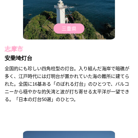
三重県
志摩市
安乗埼灯台
全国的にも珍しい四角柱型の灯台。入り組んだ海岸で暗礁が
多く、江戸時代には灯明台が置かれていた海の難所に建てら
れた。全国に16基ある「のぼれる灯台」のひとつで、バルコ
ニーから穏やかな的矢湾と波が打ち寄せる太平洋が一望でき
る。「日本の灯台50選」のひとつ。