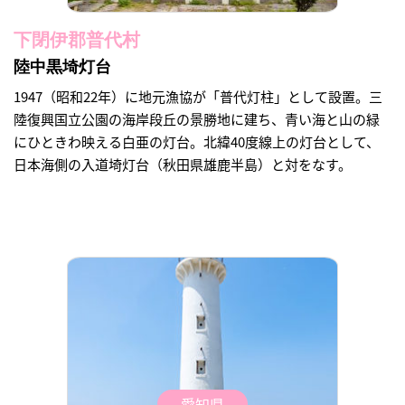
下閉伊郡普代村
陸中黒埼灯台
1947（昭和22年）に地元漁協が「普代灯柱」として設置。三
陸復興国立公園の海岸段丘の景勝地に建ち、青い海と山の緑
にひときわ映える白亜の灯台。北緯40度線上の灯台として、
日本海側の入道埼灯台（秋田県雄鹿半島）と対をなす。
愛知県