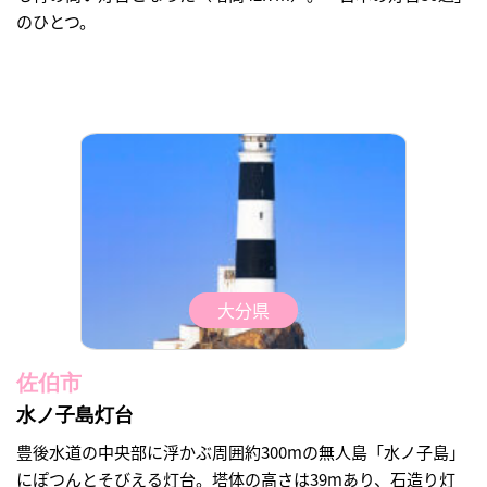
のひとつ。
大分県
佐伯市
水ノ子島灯台
豊後水道の中央部に浮かぶ周囲約300mの無人島「水ノ子島」
にぽつんとそびえる灯台。塔体の高さは39mあり、石造り灯