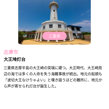
三重県
志摩市
大王埼灯台
三重県志摩半島の大王崎の突端に建つ。大正時代、大王崎周
辺の海では多くの人命を失う海難事故が続出。地元の船頭も
「波切大王なけりゃよい」と嘆き謡うほどの難所に、地元か
ら声が寄せられ灯台が誕生した。