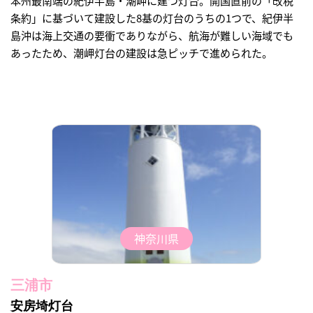
本州最南端の紀伊半島・潮岬に建つ灯台。開国直前の「改税
条約」に基づいて建設した8基の灯台のうちの1つで、紀伊半
島沖は海上交通の要衝でありながら、航海が難しい海域でも
あったため、潮岬灯台の建設は急ピッチで進められた。
神奈川県
三浦市
安房埼灯台