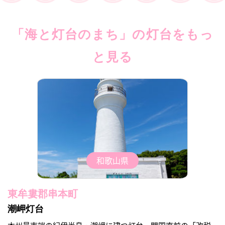
「海と灯台のまち」の灯台をもっ
と見る
和歌山県
東牟婁郡串本町
潮岬灯台