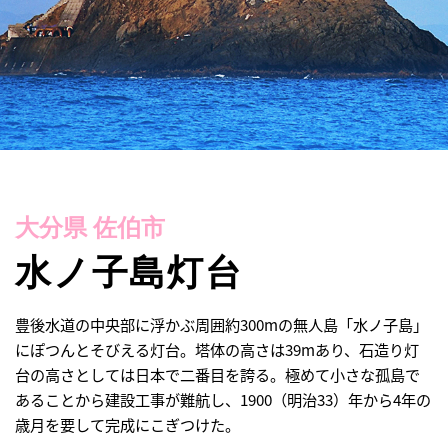
大分県 佐伯市
水ノ子島灯台
豊後水道の中央部に浮かぶ周囲約300mの無人島「水ノ子島」
にぽつんとそびえる灯台。塔体の高さは39mあり、石造り灯
台の高さとしては日本で二番目を誇る。極めて小さな孤島で
あることから建設工事が難航し、1900（明治33）年から4年の
歳月を要して完成にこぎつけた。