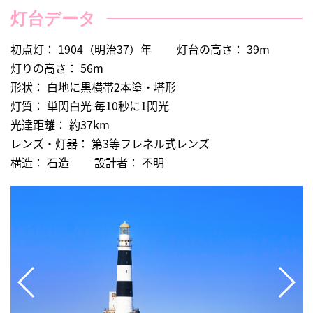
灯台データ
初点灯： 1904（明治37）年
灯台の高さ： 39m
灯りの高さ： 56m
形状： 白地に黒横帯2本塗・塔形
灯質： 単閃白光 毎10秒に1閃光
光達距離： 約37km
レンズ・灯器： 第3等フレネル式レンズ
構造： 石造
設計者： 不明