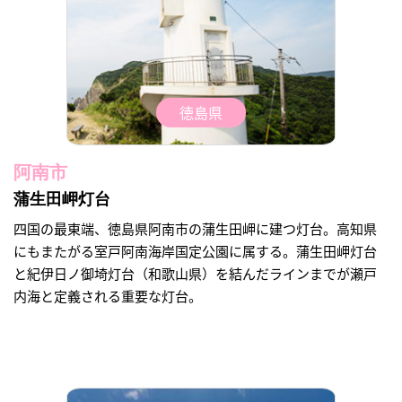
徳島県
阿南市
蒲生田岬灯台
四国の最東端、徳島県阿南市の蒲生田岬に建つ灯台。高知県
にもまたがる室戸阿南海岸国定公園に属する。蒲生田岬灯台
と紀伊日ノ御埼灯台（和歌山県）を結んだラインまでが瀬戸
内海と定義される重要な灯台。