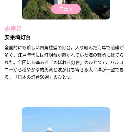
三重県
志摩市
安乗埼灯台
全国的にも珍しい四角柱型の灯台。入り組んだ海岸で暗礁が
多く、江戸時代には灯明台が置かれていた海の難所に建てら
れた。全国に16基ある「のぼれる灯台」のひとつで、バルコ
ニーから穏やかな的矢湾と波が打ち寄せる太平洋が一望でき
る。「日本の灯台50選」のひとつ。