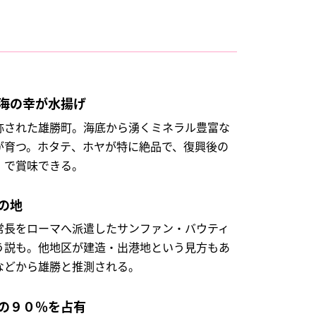
海の幸が水揚げ
称された雄勝町。海底から湧くミネラル豊富な
が育つ。ホタテ、ホヤが特に絶品で、復興後の
」で賞味できる。
の地
常長をローマへ派遣したサンファン・バウティ
う説も。他地区が建造・出港地という見方もあ
などから雄勝と推測される。
の９０％を占有