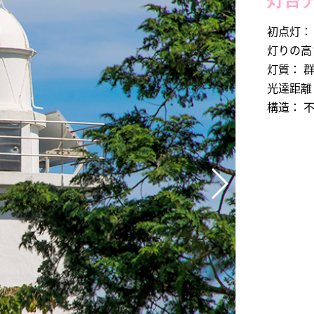
灯台
初点灯：
灯りの高さ
灯質： 
光達距離：
構造： 