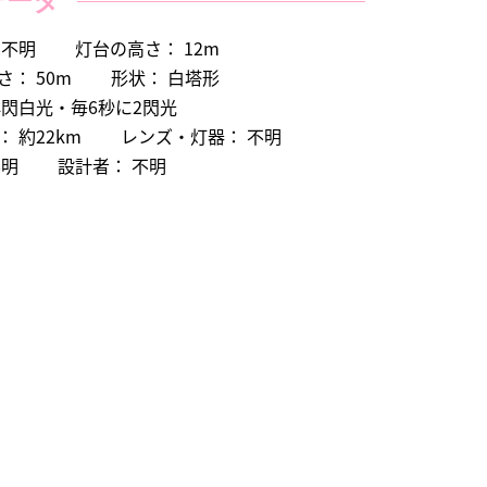
データ
 不明
灯台の高さ： 12m
： 50m
形状： 白塔形
群閃白光・毎6秒に2閃光
 約22km
レンズ・灯器： 不明
不明
設計者： 不明