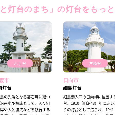
と灯台のまち」の灯台をもっ
岩手県
宮崎県
渡市
日向市
埼灯台
細島灯台
半島の先端となる碁石岬に建つ
細島港入口の日向岬に位置す
。沿岸小型標識として、入り組
台。1910（明治43）年に赤
沿岸や大船渡湾などを航行する
りの灯台として造られ、194