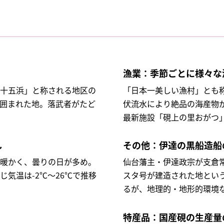
漁業：季節ごとに様々な
十五浜」と称される地区の
「日本一美しい漁村」とも
囲まれた地。落武者がたど
伏流水により絶品の海産物
最新施設「硯上の里おがつ
し
その他：伊達の黒船造船
暖かく、曇りの日が多め。
仙台藩主・伊達政宗が支倉
気温は-2℃～26℃で推移
スタ号が建造された地とい
るが、地理的・地形的環境
特産品：国産硯の生産量