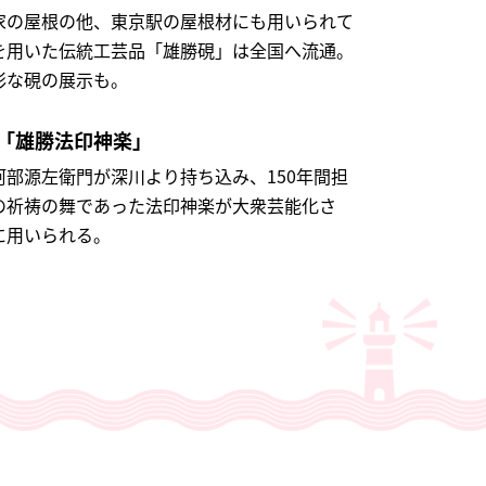
家の屋根の他、東京駅の屋根材にも用いられて
を用いた伝統工芸品「雄勝硯」は全国へ流通。
彩な硯の展示も。
「雄勝法印神楽」
部源左衛門が深川より持ち込み、150年間担
の祈祷の舞であった法印神楽が大衆芸能化さ
に用いられる。