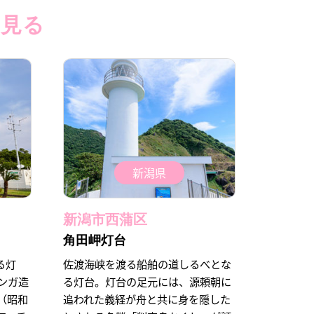
と見る
新潟県
新潟市西蒲区
角田岬灯台
る灯
佐渡海峡を渡る船舶の道しるべとな
レンガ造
る灯台。灯台の足元には、源頼朝に
1（昭和
追われた義経が舟と共に身を隠した