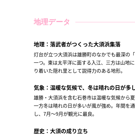
地理データ
地理：落武者がつくった大須浜集落
灯台が立つ大須浜は雄勝町のなかでも最深の「
一つ。東は太平洋に面する入江、三方は山地に
り着いた隠れ里として説得力のある地形。
気象：温暖な気候で、冬は晴れの日が多
雄勝・大須浜を含む石巻市は温暖な気候から夏
一方冬は晴れの日が多いが風が強め。年間を通じ
し、7月～9月が観光に最良。
歴史：大須の成り立ち