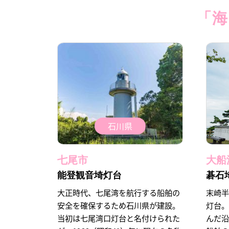
「海
石川県
七尾市
大船
能登観音埼灯台
碁石
大正時代、七尾湾を航行する船舶の
末崎
安全を確保するため石川県が建設。
灯台
当初は七尾湾口灯台と名付けられた
んだ