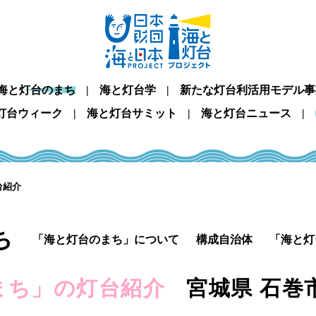
海と灯台のまち
海と灯台学
新たな灯台利活用モデル事
灯台ウィーク
海と灯台サミット
海と灯台ニュース
台紹介
ち
「海と灯台のまち」について
構成自治体
「海と灯
まち」の灯台紹介
宮城県 石巻