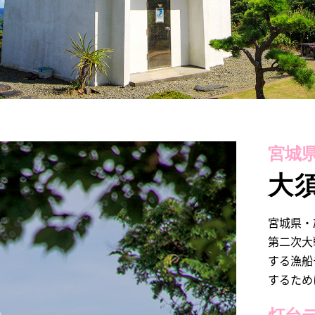
宮城県
大
宮城県・
第二次大
する漁船
するため