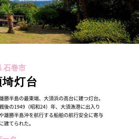
 石巻市
須埼灯台
雄勝半島の最東端、大須浜の高台に建つ灯台。
戦後の1949（昭和24）年、大須漁港に出入り
や雄勝半島沖を航行する船舶の航行安全に寄与
に建てられた。