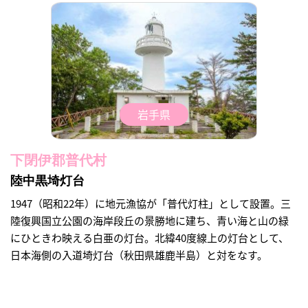
岩手県
下閉伊郡普代村
陸中黒埼灯台
1947（昭和22年）に地元漁協が「普代灯柱」として設置。三
陸復興国立公園の海岸段丘の景勝地に建ち、青い海と山の緑
にひときわ映える白亜の灯台。北緯40度線上の灯台として、
日本海側の入道埼灯台（秋田県雄鹿半島）と対をなす。