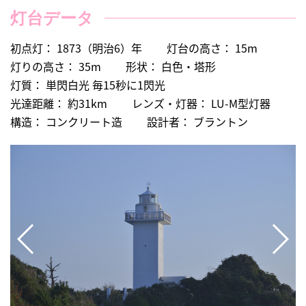
灯台データ
初点灯： 1873（明治6）年
灯台の高さ： 15m
灯りの高さ： 35m
形状： 白色・塔形
灯質： 単閃白光 毎15秒に1閃光
光達距離： 約31km
レンズ・灯器： LU-M型灯器
構造： コンクリート造
設計者： ブラントン