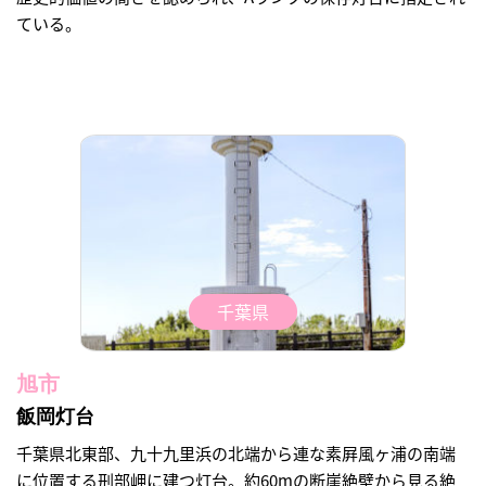
ている。
千葉県
旭市
飯岡灯台
千葉県北東部、九十九里浜の北端から連な素屛風ヶ浦の南端
に位置する刑部岬に建つ灯台。約60mの断崖絶壁から見る絶