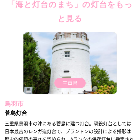
「海と灯台のまち」の灯台をもっ
と見る
三重県
鳥羽市
菅島灯台
三重県鳥羽市の沖にある菅島に建つ灯台。現役灯台としては
日本最古のレンガ造灯台で、ブラントンの設計による搭形は
歴史的価値の高さを認められ、Aランクの保存灯台に指定され