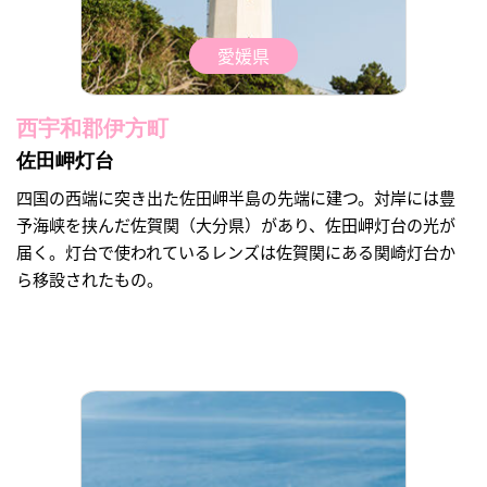
愛媛県
西宇和郡伊方町
佐田岬灯台
四国の西端に突き出た佐田岬半島の先端に建つ。対岸には豊
予海峡を挟んだ佐賀関（大分県）があり、佐田岬灯台の光が
届く。灯台で使われているレンズは佐賀関にある関崎灯台か
ら移設されたもの。