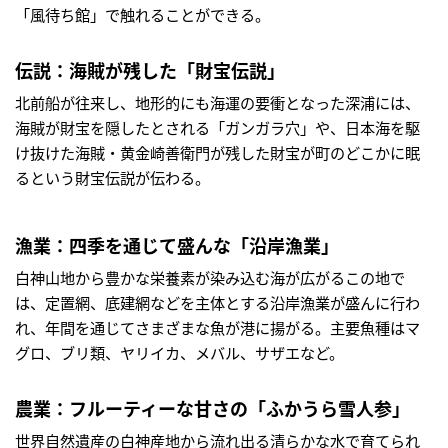
「風待ち館」で触れることができる。
伝説：海賊が残した「財宝伝説」
北前船が往来し、地形的にも海運の要衝となった深浦には、
海賊が財宝を隠したとされる「ガンガラ穴」や、日本海を駆
け抜けた海賊・黄金崎善衛門が残した財宝が町のどこかに眠
るという財宝伝説が伝わる。
漁業：四季を通じて盛んな「沿岸漁業」
白神山地から豊かな栄養素が染み込む海が広がるこの地で
は、定置網、底建網などを主体とする沿岸漁業が盛んに行わ
れ、年間を通じてさまざまな魚が港に揚がる。主要魚種はマ
グロ、ブリ類、ヤリイカ、メバル、サザエなど。
農業：フルーティーな甘さの「ふかうら雪人参」
世界自然遺産の白神産地から流れ出る清らかな水で育てられ