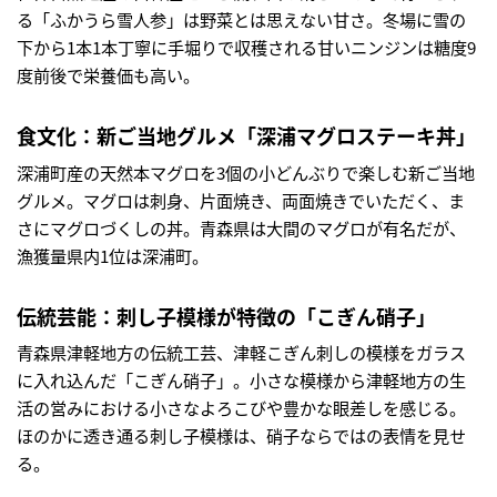
る「ふかうら雪人参」は野菜とは思えない甘さ。冬場に雪の
下から1本1本丁寧に手堀りで収穫される甘いニンジンは糖度9
度前後で栄養価も高い。
食文化：新ご当地グルメ「深浦マグロステーキ丼」
深浦町産の天然本マグロを3個の小どんぶりで楽しむ新ご当地
グルメ。マグロは刺身、片面焼き、両面焼きでいただく、ま
さにマグロづくしの丼。青森県は大間のマグロが有名だが、
漁獲量県内1位は深浦町。
伝統芸能：刺し子模様が特徴の「こぎん硝子」
青森県津軽地方の伝統工芸、津軽こぎん刺しの模様をガラス
に入れ込んだ「こぎん硝子」。小さな模様から津軽地方の生
活の営みにおける小さなよろこびや豊かな眼差しを感じる。
ほのかに透き通る刺し子模様は、硝子ならではの表情を見せ
る。