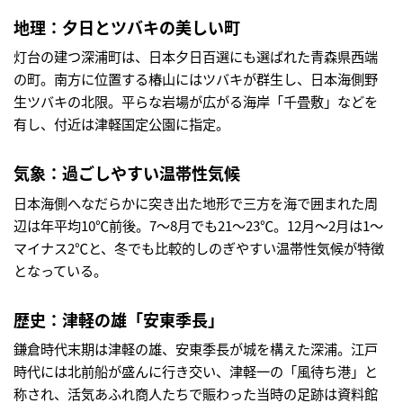
地理：夕日とツバキの美しい町
灯台の建つ深浦町は、日本夕日百選にも選ばれた青森県西端
の町。南方に位置する椿山にはツバキが群生し、日本海側野
生ツバキの北限。平らな岩場が広がる海岸「千畳敷」などを
有し、付近は津軽国定公園に指定。
気象：過ごしやすい温帯性気候
日本海側へなだらかに突き出た地形で三方を海で囲まれた周
辺は年平均10℃前後。7～8月でも21～23℃。12月～2月は1～
マイナス2℃と、冬でも比較的しのぎやすい温帯性気候が特徴
となっている。
歴史：津軽の雄「安東季長」
鎌倉時代末期は津軽の雄、安東季長が城を構えた深浦。江戸
時代には北前船が盛んに行き交い、津軽一の「風待ち港」と
称され、活気あふれ商人たちで賑わった当時の足跡は資料館