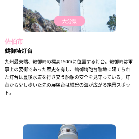
大分県
佐伯市
鶴御埼灯台
九州最東端、鶴御崎の標高150mに位置する灯台。鶴御崎は軍
事上の要衝であった歴史を有し、鶴御埼砲台跡地に建てられ
た灯台は豊後水道を行き交う船舶の安全を見守っている。灯
台から少し歩いた先の展望台は紺碧の海が広がる絶景スポッ
ト。