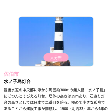
大分県
佐伯市
水ノ子島灯台
豊後水道の中央部に浮かぶ周囲約300mの無人島「水ノ子島」
にぽつんとそびえる灯台。塔体の高さは39mあり、石造り灯
台の高さとしては日本で二番目を誇る。極めて小さな孤島で
あることから建設工事が難航し、1900（明治33）年から4年の