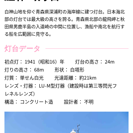
白神山地を仰ぐ青森県深浦町の海岸線に建つ灯台。日本海北
部の灯台では最大級の高さを誇る。青森県北部の龍飛岬と秋
田県男鹿半島の入道崎の中間に位置し、漁船や南北を航行す
る船を広範囲に見守る。
灯台データ
初点灯： 1941（昭和16）年
灯台の高さ： 24m
灯りの高さ： 68m
形状： 白塔形
灯質： 単せん白光
光達距離： 約21km
レンズ・灯器： LU-M型灯器（建設時は第三等閃光フ
レネルレンズ）
構造： コンクリート造
設計者： 不明