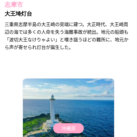
志摩市
大王埼灯台
三重県志摩半島の大王崎の突端に建つ。大正時代、大王崎周
辺の海では多くの人命を失う海難事故が続出。地元の船頭も
「波切大王なけりゃよい」と嘆き謡うほどの難所に、地元か
ら声が寄せられ灯台が誕生した。
沖縄県