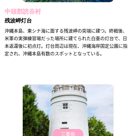
中頭郡読谷村
残波岬灯台
沖縄本島、東シナ海に面する残波岬の突端に建つ。終戦後、
米軍の実弾練習場だった場所に建てられた白亜の灯台で、日
本返還後に初点灯。灯台周辺は現在、沖縄海岸国定公園に指
定され、沖縄本島有数のスポットとなっている。
三重県